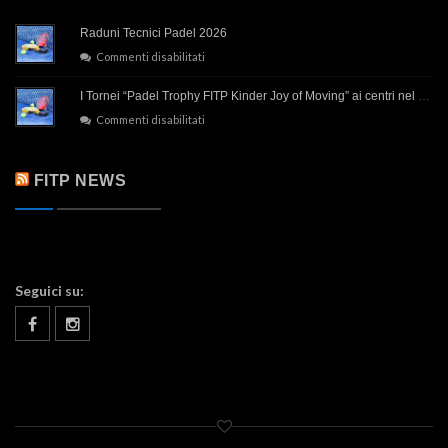
Raduni Tecnici Padel 2026
su
Commenti disabilitati
Raduni
Tecnici
I Tornei “Padel Trophy FITP Kinder Joy of Moving” ai centri nel 2026
Padel
su
Commenti disabilitati
2026
I
Tornei
“Padel
FITP NEWS
Trophy
FITP
Kinder
Joy
of
Moving”
ai
Seguici su:
centri
nel
2026